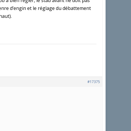
pb à bien régler, le stab avant ne doit pas
 genre d’engin et le réglage du débattement
haut).
#17375