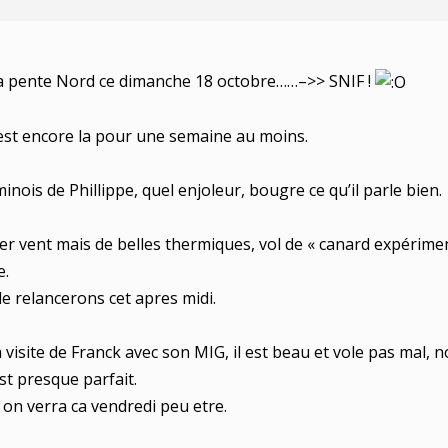
la pente Nord ce dimanche 18 octobre……–>> SNIF !
est encore la pour une semaine au moins.
minois de Phillippe, quel enjoleur, bougre ce qu’il parle bien.
ger vent mais de belles thermiques, vol de « canard expérime
e.
 le relancerons cet apres midi.
isite de Franck avec son MIG, il est beau et vole pas mal, n
est presque parfait.
 on verra ca vendredi peu etre.