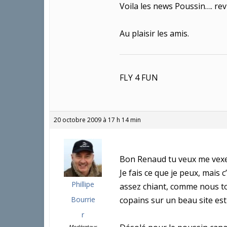
Voila les news Poussin…. revi
Au plaisir les amis.
FLY 4 FUN
20 octobre 2009 à 17 h 14 min
Bon Renaud tu veux me vexer
Je fais ce que je peux, mais 
Phillipe
assez chiant, comme nous tou
Bourrie
copains sur un beau site est
r
Modérateur