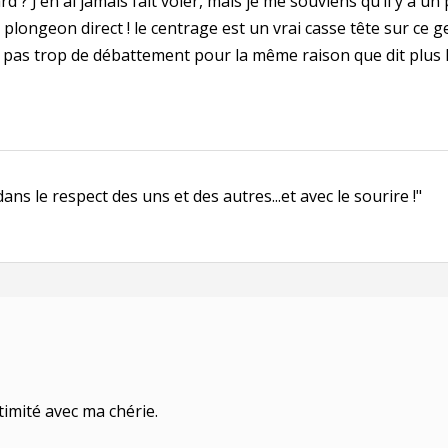
 ? J’en ai jamais fait voler, mais je me souviens qu’il y a un 
, plongeon direct ! le centrage est un vrai casse tête sur ce
t pas trop de débattement pour la même raison que dit plus 
s le respect des uns et des autres...et avec le sourire !"
timité avec ma chérie.