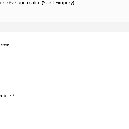
 ton rêve une réalité (Saint Exupéry)
 maison……
embre ?