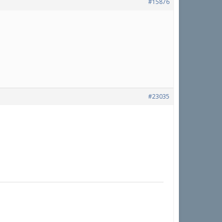
#15876
#23035