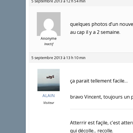
5 septembre 2013 à 12 h 54 min
quelques photos d’un nouv
au cap il y a 2 semaine.
Anonyme
Inactif
5 septembre 2013 à 13 h 10 min
ça parait tellement facile…
ALAIN
bravo Vincent, toujours un p
Visiteur
Atterrir est façile, c'est atterr
qui décolle... recolle.