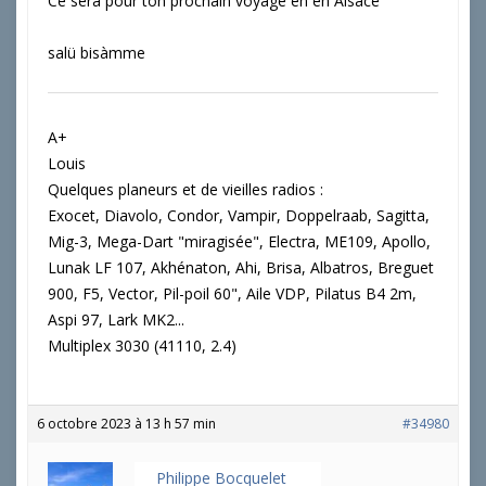
Ce sera pour ton prochain voyage en en Alsace
salü bisàmme
A+
Louis
Quelques planeurs et de vieilles radios :
Exocet, Diavolo, Condor, Vampir, Doppelraab, Sagitta,
Mig-3, Mega-Dart "miragisée", Electra, ME109, Apollo,
Lunak LF 107, Akhénaton, Ahi, Brisa, Albatros, Breguet
900, F5, Vector, Pil-poil 60", Aile VDP, Pilatus B4 2m,
Aspi 97, Lark MK2...
Multiplex 3030 (41110, 2.4)
6 octobre 2023 à 13 h 57 min
#34980
Philippe Bocquelet