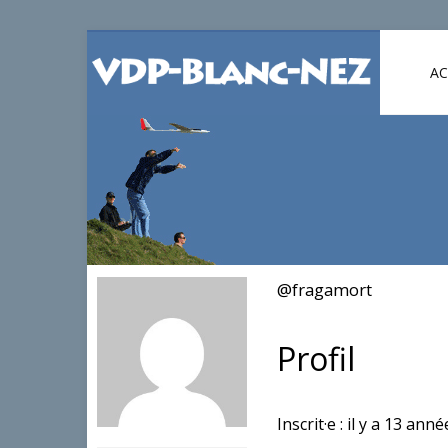
AC
@fragamort
Profil
Inscrit·e : il y a 13 ann