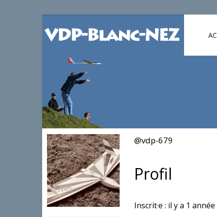
AC
@vdp-679
Profil
Inscrit·e : il y a 1 année