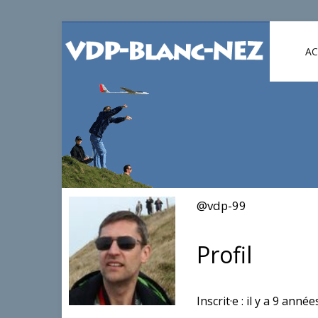
AC
@vdp-99
Profil
Inscrit·e : il y a 9 anné