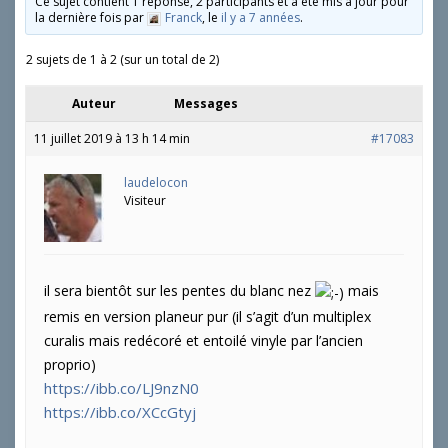
Ce sujet contient 1 réponse, 2 participants et a été mis à jour pour
la dernière fois par
Franck
, le
il y a 7 années
.
2 sujets de 1 à 2 (sur un total de 2)
Auteur
Messages
11 juillet 2019 à 13 h 14 min
#17083
laudelocon
Visiteur
il sera bientôt sur les pentes du blanc nez
mais
remis en version planeur pur (il s’agit d’un multiplex
curalis mais redécoré et entoilé vinyle par l’ancien
proprio)
https://ibb.co/LJ9nzN0
https://ibb.co/XCcGtyj