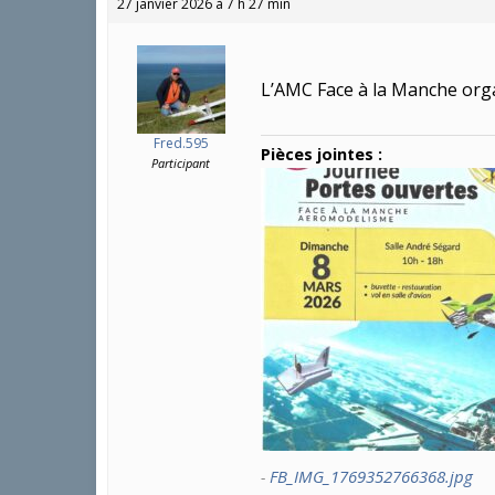
27 janvier 2026 à 7 h 27 min
L’AMC Face à la Manche orga
Fred.595
Pièces jointes :
Participant
FB_IMG_1769352766368.jpg