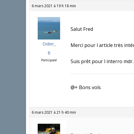
6 mars 2021 à 19 h 18 min
Salut Fred
Didier_
Merci pour l article très int
B
Participant
Suis prêt pour l interro mdr
@+ Bons vols
6 mars 2021 à 21 h 40 min