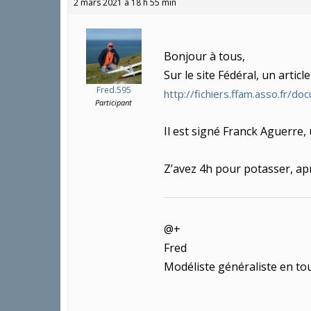
2 mars 2021 à 18 h 55 min
Bonjour à tous,
Sur le site Fédéral, un articl
Fred.595
http://fichiers.ffam.asso.fr
Participant
Il est signé Franck Aguerre, 
Z’avez 4h pour potasser, apr
@+
Fred
Modéliste généraliste en tou