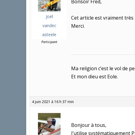
Bonsoir Fred,
Joël
Cet article est vraiment trè
vandec
Merci.
asteele
Participant
Ma religion c’est le vol de pe
Et mon dieu est Eole.
4 juin 2021 à 16 h 37 min
Bonjour à tous,
J’utilise systématiquement 