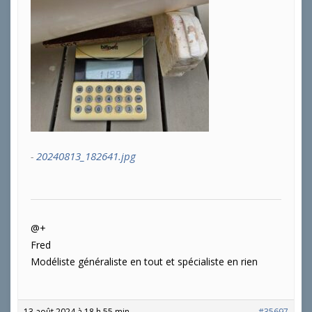
20240813_182641.jpg
@+
Fred
Modéliste généraliste en tout et spécialiste en rien
13 août 2024 à 18 h 55 min
#35697