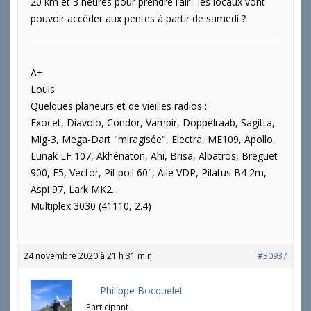
20 km et 3 heures pour prendre l’air : les locaux vont
pouvoir accéder aux pentes à partir de samedi ?
A+
Louis
Quelques planeurs et de vieilles radios :
Exocet, Diavolo, Condor, Vampir, Doppelraab, Sagitta,
Mig-3, Mega-Dart "miragisée", Electra, ME109, Apollo,
Lunak LF 107, Akhénaton, Ahi, Brisa, Albatros, Breguet
900, F5, Vector, Pil-poil 60", Aile VDP, Pilatus B4 2m,
Aspi 97, Lark MK2...
Multiplex 3030 (41110, 2.4)
24 novembre 2020 à 21 h 31 min
#30937
Philippe Bocquelet
Participant