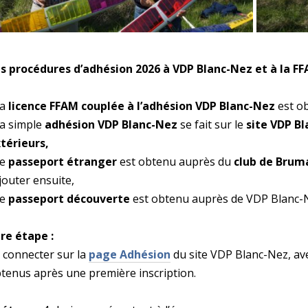
s procédures d’adhésion 2026 à VDP Blanc-Nez et à la F
la
licence FFAM couplée à l’adhésion VDP Blanc-Nez
est ob
la simple
adhésion
VDP Blanc-Nez
se fait sur le
site VDP B
térieurs,
le
passeport étranger
est obtenu auprès du
club de Brum
jouter ensuite,
le
passeport découverte
est obtenu auprès de VDP Blanc-
re étape :
 connecter sur la
page Adhésion
du site VDP Blanc-Nez, ave
tenus après une première inscription.