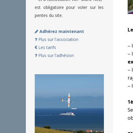
est obligatoire pour voler sur les
pentes du site.
Le
Adhérez maintenant
Plus sur l'association
– 
Les tarifs
– 
Plus sur l'adhésion
ex
– 
ra
– 
1è
Se
ob