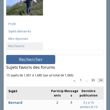
Profil
Sujets démarrés
Mes réponses
Mes favoris
R
e
c
h
Sujets favoris des forums
e
r
15 sujets de 1,651 à 1,665 (sur un total de 1,665)
c
←
1
…
33
34
h
e
Sujet
Particip
Message
Dernière
r
ants
s
publication
d
e
Bernard
2
3
il y a 16
s
années et 10
s