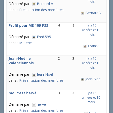
mois
Démarré par :
Bernard V
u
j
dans :
Présentation des membres
Bernard V
e
t
s
Profil pour ME 109 PSS
4
8
il y a 16
années et 10
:
mois
Démarré par :
Fred.595
dans :
Matériel
Franck
Jean-Noël le
2
3
il y a 16
Valenciennois
années et 10
mois
Démarré par :
Jean-Noël
Jean-Noël
dans :
Présentation des membres
moi c’est hervé…
3
3
il y a 16
années et 10
mois
Démarré par :
herve
dans :
Présentation des membres