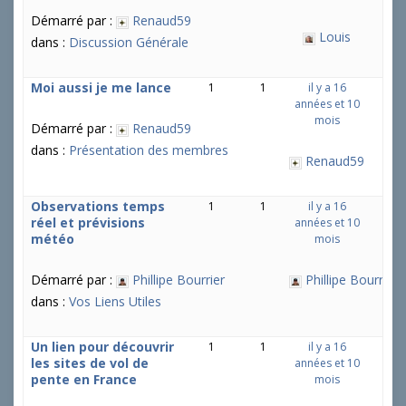
Démarré par :
Renaud59
Louis
dans :
Discussion Générale
Moi aussi je me lance
1
1
il y a 16
années et 10
mois
Démarré par :
Renaud59
dans :
Présentation des membres
Renaud59
Observations temps
1
1
il y a 16
réel et prévisions
années et 10
météo
mois
Démarré par :
Phillipe Bourrier
Phillipe Bourrier
dans :
Vos Liens Utiles
Un lien pour découvrir
1
1
il y a 16
les sites de vol de
années et 10
pente en France
mois