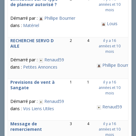
de planeur autorisé ?
années et 10
mois
Démarré par :
Phillipe Bourrier
Louis
dans :
Matériel
RECHERCHE SERVO D
2
4
il y a 16
AILE
années et 10
mois
Démarré par :
Renaud59
Phillipe Bourrier
dans :
Petites Annonces
Previsions de vent à
1
1
il y a 16
Sangate
années et 10
mois
Démarré par :
Renaud59
Renaud59
dans :
Vos Liens Utiles
Message de
3
4
il y a 16
remerciement
années et 10
mois