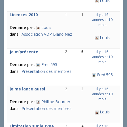
Louis
Licences 2010
1
1
il y a 16
années et 10
mois
Démarré par :
Louis
dans :
Association VDP Blanc-Nez
Louis
Je m’présente
2
5
il y a 16
années et 10
mois
Démarré par :
Fred.595
dans :
Présentation des membres
Fred.595
je me lance aussi
2
2
il y a 16
années et 10
mois
Démarré par :
Phillipe Bourrier
dans :
Présentation des membres
Louis
Limitation sur le type
2
4
il y a 16