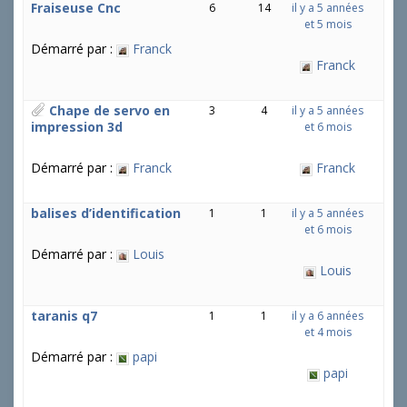
Fraiseuse Cnc
6
14
il y a 5 années
et 5 mois
Démarré par :
Franck
Franck
Chape de servo en
3
4
il y a 5 années
impression 3d
et 6 mois
Démarré par :
Franck
Franck
balises d’identification
1
1
il y a 5 années
et 6 mois
Démarré par :
Louis
Louis
taranis q7
1
1
il y a 6 années
et 4 mois
Démarré par :
papi
papi