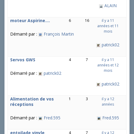
ALAIN
moteur Aspirine….
6
16
il y a 11
années et 11
mois
Démarré par :
François Martin
patrick02
Servos GWS
4
7
il y a 11
années et 12
mois
Démarré par :
patrick02
patrick02
Alimentation de vos
1
3
il y a 12
réceptions
années
Démarré par :
Fred.595
Fred.595
entoilade vinyle
4
7
il y a 12