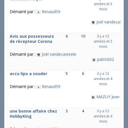
années et 3
mois
Démarré par :
Renaud59
Joël vandecastee
Avis aux possesseurs
6
10
il y a 12
de récepteur Corona
années et 3
mois
Démarré par :
Joël vandecasteele
patrick02
accu lipo a souder
5
6
il y a 12
années et 4
mois
Démarré par :
Renaud59
MAZUY Jean
une bonne affaire chez
3
4
il y a 12
HobbyKing
années et 4
mois