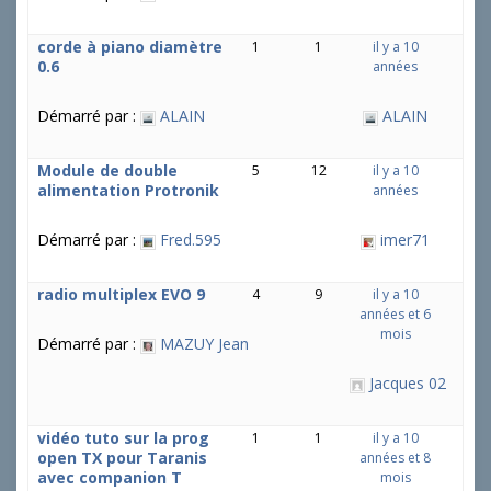
corde à piano diamètre
1
1
il y a 10
0.6
années
Démarré par :
ALAIN
ALAIN
Module de double
5
12
il y a 10
alimentation Protronik
années
Démarré par :
Fred.595
imer71
radio multiplex EVO 9
4
9
il y a 10
années et 6
mois
Démarré par :
MAZUY Jean
Jacques 02
vidéo tuto sur la prog
1
1
il y a 10
open TX pour Taranis
années et 8
avec companion T
mois