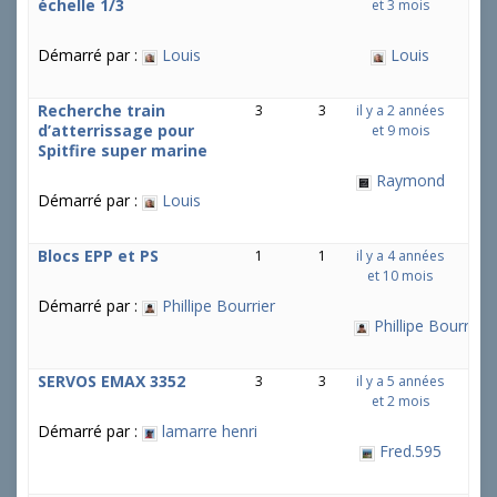
échelle 1/3
et 3 mois
Démarré par :
Louis
Louis
Recherche train
3
3
il y a 2 années
d’atterrissage pour
et 9 mois
Spitfire super marine
Raymond
Démarré par :
Louis
Blocs EPP et PS
1
1
il y a 4 années
et 10 mois
Démarré par :
Phillipe Bourrier
Phillipe Bourrier
SERVOS EMAX 3352
3
3
il y a 5 années
et 2 mois
Démarré par :
lamarre henri
Fred.595