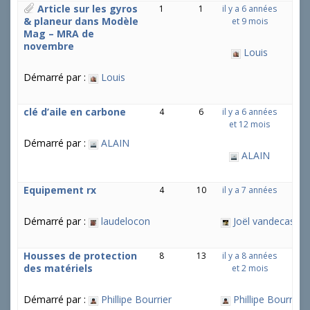
Article sur les gyros
1
1
il y a 6 années
& planeur dans Modèle
et 9 mois
Mag – MRA de
novembre
Louis
Démarré par :
Louis
clé d’aile en carbone
4
6
il y a 6 années
et 12 mois
Démarré par :
ALAIN
ALAIN
Equipement rx
4
10
il y a 7 années
Démarré par :
laudelocon
Joël vandecastee
Housses de protection
8
13
il y a 8 années
des matériels
et 2 mois
Démarré par :
Phillipe Bourrier
Phillipe Bourrier