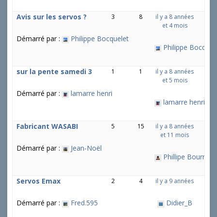
Avis sur les servos ?
3
8
il y a 8 années
et 4 mois
Démarré par :
Philippe Bocquelet
Philippe Bocquel
sur la pente samedi 3
1
1
il y a 8 années
et 5 mois
Démarré par :
lamarre henri
lamarre henri
Fabricant WASABI
5
15
il y a 8 années
et 11 mois
Démarré par :
Jean-Noël
Phillipe Bourrier
Servos Emax
2
4
il y a 9 années
Démarré par :
Fred.595
Didier_B