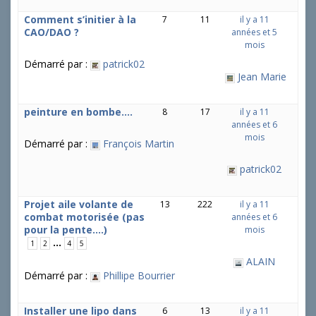
Comment s’initier à la
7
11
il y a 11
CAO/DAO ?
années et 5
mois
Démarré par :
patrick02
Jean Marie
peinture en bombe….
8
17
il y a 11
années et 6
mois
Démarré par :
François Martin
patrick02
Projet aile volante de
13
222
il y a 11
combat motorisée (pas
années et 6
pour la pente….)
mois
…
1
2
4
5
ALAIN
Démarré par :
Phillipe Bourrier
Installer une lipo dans
6
13
il y a 11