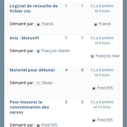
Logiciel de retouche de
1
1
il y a 9 années
fichier cnc
et 4 mois
Démarré par :
Franck
Franck
Avis : Matos!!!!
1
1
il y a 9 années
et 6 mois
Démarré par :
François Martin
François Martin
Materiel pour débuter
4
6
il y a 9 années
et 6 mois
Démarré par :
Olivier
Fred.595
Pour mesurer la
2
5
il y a 9 années
consommation des
et 10 mois
servos
Fred.595
Démarré par :
Fred.595