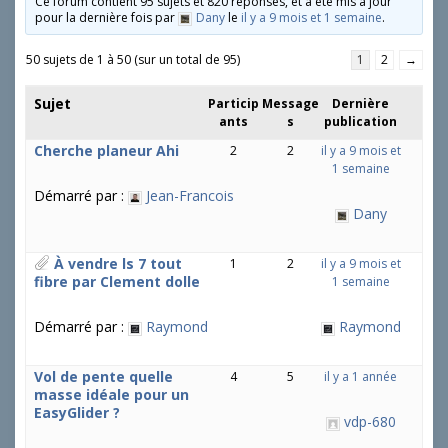
Ce forum contient 95 sujets et 820 réponses, et a été mis à jour
pour la dernière fois par
Dany
le
il y a 9 mois et 1 semaine
.
50 sujets de 1 à 50 (sur un total de 95)
1
2
→
Sujet
Particip
Message
Dernière
ants
s
publication
Cherche planeur Ahi
2
2
il y a 9 mois et
1 semaine
Démarré par :
Jean-Francois
Dany
À vendre ls 7 tout
1
2
il y a 9 mois et
fibre par Clement dolle
1 semaine
Démarré par :
Raymond
Raymond
Vol de pente quelle
4
5
il y a 1 année
masse idéale pour un
EasyGlider ?
vdp-680