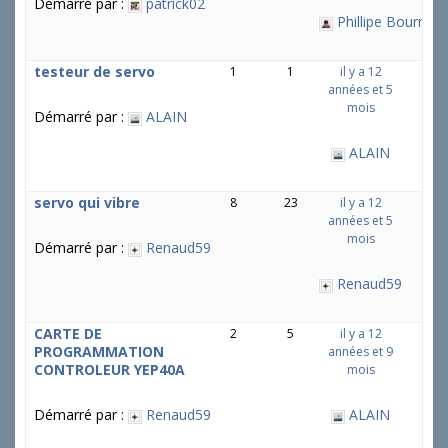
Démarré par :
patrick02
Phillipe Bourrier
testeur de servo
1
1
il y a 12
années et 5
mois
Démarré par :
ALAIN
ALAIN
servo qui vibre
8
23
il y a 12
années et 5
mois
Démarré par :
Renaud59
Renaud59
CARTE DE
2
5
il y a 12
PROGRAMMATION
années et 9
CONTROLEUR YEP40A
mois
Démarré par :
Renaud59
ALAIN