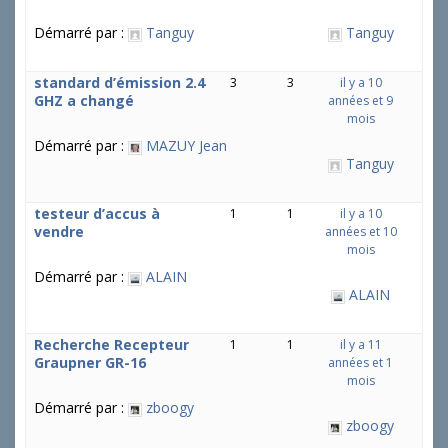
Démarré par :
Tanguy
Tanguy
standard d’émission 2.4
3
3
il y a 10
GHZ a changé
années et 9
mois
Démarré par :
MAZUY Jean
Tanguy
testeur d’accus à
1
1
il y a 10
vendre
années et 10
mois
Démarré par :
ALAIN
ALAIN
Recherche Recepteur
1
1
il y a 11
Graupner GR-16
années et 1
mois
Démarré par :
zboogy
zboogy