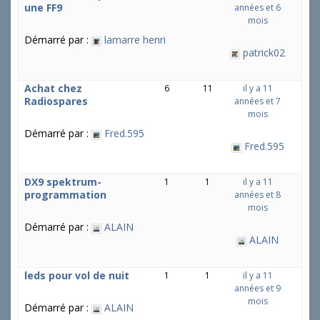
une FF9
années et 6
mois
Démarré par :
lamarre henri
patrick02
Achat chez
6
11
il y a 11
Radiospares
années et 7
mois
Démarré par :
Fred.595
Fred.595
DX9 spektrum-
1
1
il y a 11
programmation
années et 8
mois
Démarré par :
ALAIN
ALAIN
leds pour vol de nuit
1
1
il y a 11
années et 9
mois
Démarré par :
ALAIN