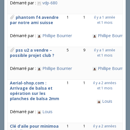
Démarré par :
vdp-680
phantom f4 avendre
1
1
il y a 1 année
par notre ami suisse
et 1 mois
Démarré par :
Phillipe Bourrier
Phillipe Bourrier
pss u2 a vendre –
5
9
il y a 1 année
possible projet club ?
et 1 mois
Démarré par :
Phillipe Bourrier
Phillipe Bourrier
Aerial-shop.com :
1
1
il y a 2 années
Arrivage de balsa et
et 1 mois
opération sur les
planches de balsa 2mm
Louis
Démarré par :
Louis
Clé d’aile pour minimoa
1
1
il y a 2 années