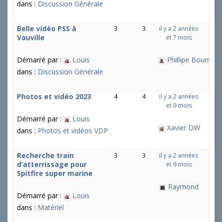
dans :
Discussion Générale
Belle vidéo PSS à
3
3
il y a 2 années
Vauville
et 7 mois
Démarré par :
Louis
Phillipe Bourrier
dans :
Discussion Générale
Photos et vidéo 2023
4
4
il y a 2 années
et 9 mois
Démarré par :
Louis
Xavier DW
dans :
Photos et vidéos VDP
Recherche train
3
3
il y a 2 années
d’atterrissage pour
et 9 mois
Spitfire super marine
Raymond
Démarré par :
Louis
dans :
Matériel