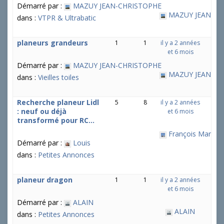
Démarré par :
MAZUY JEAN-CHRISTOPHE
MAZUY JEAN-CH
dans :
VTPR & Ultrabatic
planeurs grandeurs
1
1
il y a 2 années
et 6 mois
Démarré par :
MAZUY JEAN-CHRISTOPHE
MAZUY JEAN-CH
dans :
Vieilles toiles
Recherche planeur Lidl
5
8
il y a 2 années
: neuf ou déjà
et 6 mois
transformé pour RC…
François Martin
Démarré par :
Louis
dans :
Petites Annonces
planeur dragon
1
1
il y a 2 années
et 6 mois
Démarré par :
ALAIN
ALAIN
dans :
Petites Annonces