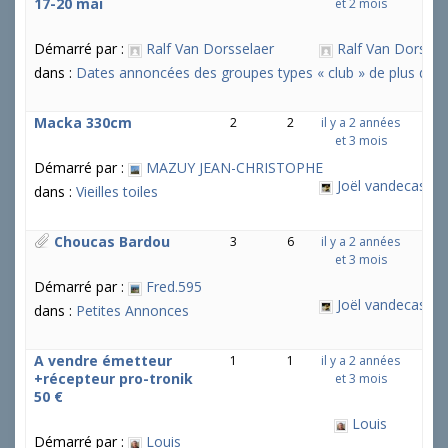
17-20 mai
et 2 mois
Démarré par :
Ralf Van Dorsselaer
Ralf Van Dorssel
dans :
Dates annoncées des groupes types « club » de plus de 5 
Macka 330cm
2
2
il y a 2 années
et 3 mois
Démarré par :
MAZUY JEAN-CHRISTOPHE
Joël vandecastee
dans :
Vieilles toiles
Choucas Bardou
3
6
il y a 2 années
et 3 mois
Démarré par :
Fred.595
Joël vandecastee
dans :
Petites Annonces
A vendre émetteur
1
1
il y a 2 années
+récepteur pro-tronik
et 3 mois
50 €
Louis
Démarré par :
Louis