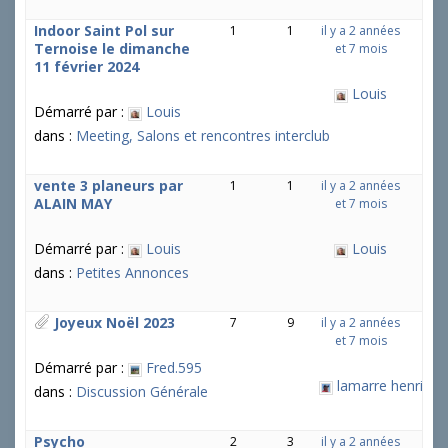
Indoor Saint Pol sur
1
1
il y a 2 années
Ternoise le dimanche
et 7 mois
11 février 2024
Louis
Démarré par :
Louis
dans :
Meeting, Salons et rencontres interclub
vente 3 planeurs par
1
1
il y a 2 années
ALAIN MAY
et 7 mois
Démarré par :
Louis
Louis
dans :
Petites Annonces
Joyeux Noël 2023
7
9
il y a 2 années
et 7 mois
Démarré par :
Fred.595
lamarre henri
dans :
Discussion Générale
Psycho
2
3
il y a 2 années