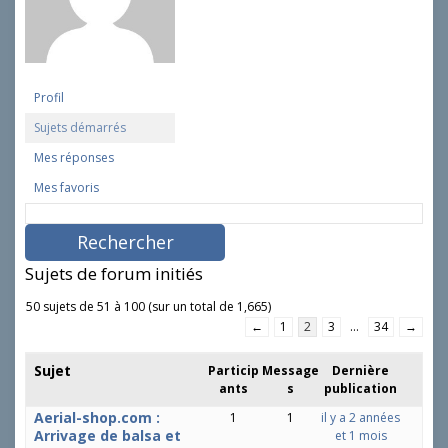
Profil
Sujets démarrés
Mes réponses
Mes favoris
R
e
c
h
Sujets de forum initiés
e
r
50 sujets de 51 à 100 (sur un total de 1,665)
c
←
1
2
3
…
34
→
h
e
Sujet
Particip
Message
Dernière
r
ants
s
publication
d
e
Aerial-shop.com :
1
1
il y a 2 années
s
Arrivage de balsa et
et 1 mois
s