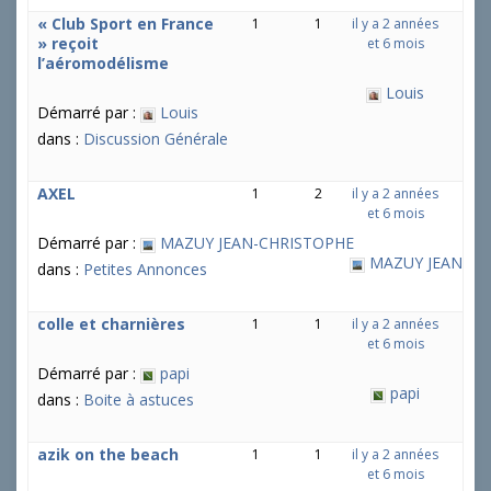
« Club Sport en France
1
1
il y a 2 années
» reçoit
et 6 mois
l’aéromodélisme
Louis
Démarré par :
Louis
dans :
Discussion Générale
AXEL
1
2
il y a 2 années
et 6 mois
Démarré par :
MAZUY JEAN-CHRISTOPHE
MAZUY JEAN-CH
dans :
Petites Annonces
colle et charnières
1
1
il y a 2 années
et 6 mois
Démarré par :
papi
papi
dans :
Boite à astuces
azik on the beach
1
1
il y a 2 années
et 6 mois