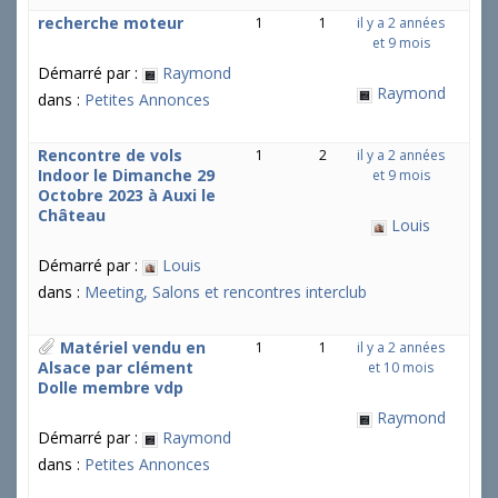
recherche moteur
1
1
il y a 2 années
et 9 mois
Démarré par :
Raymond
Raymond
dans :
Petites Annonces
Rencontre de vols
1
2
il y a 2 années
Indoor le Dimanche 29
et 9 mois
Octobre 2023 à Auxi le
Château
Louis
Démarré par :
Louis
dans :
Meeting, Salons et rencontres interclub
Matériel vendu en
1
1
il y a 2 années
Alsace par clément
et 10 mois
Dolle membre vdp
Raymond
Démarré par :
Raymond
dans :
Petites Annonces