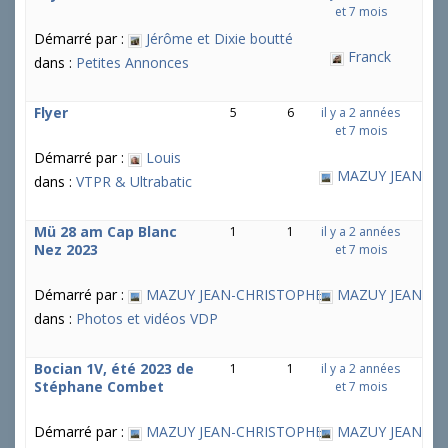
et 7 mois
Démarré par :
Jérôme et Dixie boutté
Franck
dans :
Petites Annonces
Flyer
5
6
il y a 2 années
et 7 mois
Démarré par :
Louis
MAZUY JEAN-CH
dans :
VTPR & Ultrabatic
Mü 28 am Cap Blanc
1
1
il y a 2 années
Nez 2023
et 7 mois
Démarré par :
MAZUY JEAN-CHRISTOPHE
MAZUY JEAN-CH
dans :
Photos et vidéos VDP
Bocian 1V, été 2023 de
1
1
il y a 2 années
Stéphane Combet
et 7 mois
Démarré par :
MAZUY JEAN-CHRISTOPHE
MAZUY JEAN-CH