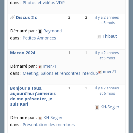
dans :
Photos et vidéos VDP
Discus 2 c
2
2
il y a 2 années
et 5 mois
Démarré par :
Raymond
Thibaut
dans :
Petites Annonces
Macon 2024
1
1
il y a 2 années
et 5 mois
Démarré par :
imer71
imer71
dans :
Meeting, Salons et rencontres interclub
Bonjour a tous,
1
1
il y a 2 années
aujourd’hui j’aimerais
et 6 mois
de me présenter, je
suis Karl
KH-Segler
Démarré par :
KH-Segler
dans :
Présentation des membres