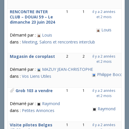
RENCONTRE INTER
1
1
il y a 2 années
CLUB – DOUAI 59 – Le
et 2 mois
dimanche 23 juin 2024
Louis
Démarré par :
Louis
dans :
Meeting, Salons et rencontres interclub
Magasin de coroplast
2
2
il y a 2 années
et 2 mois
Démarré par :
MAZUY JEAN-CHRISTOPHE
Philippe Bocquel
dans :
Vos Liens Utiles
Grob 103 a vendre
1
1
il y a 2 années
et 2 mois
Démarré par :
Raymond
Raymond
dans :
Petites Annonces
Visite pilotes Belges
1
1
il y a 2 années