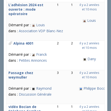
L’adhésion 2024 est
1
1
il y a 2 années
ouverte : mode
et 10 mois
opératoire
Louis
Démarré par :
Louis
dans :
Association VDP Blanc-Nez
Alpina 4001
2
2
il y a 2 années
et 10 mois
Démarré par :
Franck
Dany
dans :
Petites Annonces
Passage chez
3
3
il y a 2 années
weymuller
et 10 mois
Démarré par :
Raymond
Philippe Bocquel
dans :
Discussion Générale
vidéo Bocian de
1
1
il y a 2 années