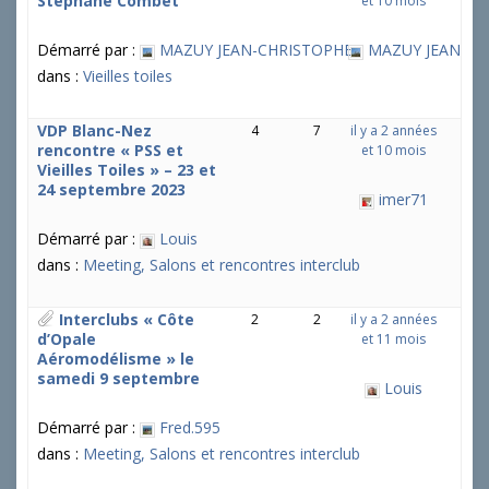
Stéphane Combet
et 10 mois
Démarré par :
MAZUY JEAN-CHRISTOPHE
MAZUY JEAN-CH
dans :
Vieilles toiles
VDP Blanc-Nez
4
7
il y a 2 années
rencontre « PSS et
et 10 mois
Vieilles Toiles » – 23 et
24 septembre 2023
imer71
Démarré par :
Louis
dans :
Meeting, Salons et rencontres interclub
Interclubs « Côte
2
2
il y a 2 années
d’Opale
et 11 mois
Aéromodélisme » le
samedi 9 septembre
Louis
Démarré par :
Fred.595
dans :
Meeting, Salons et rencontres interclub