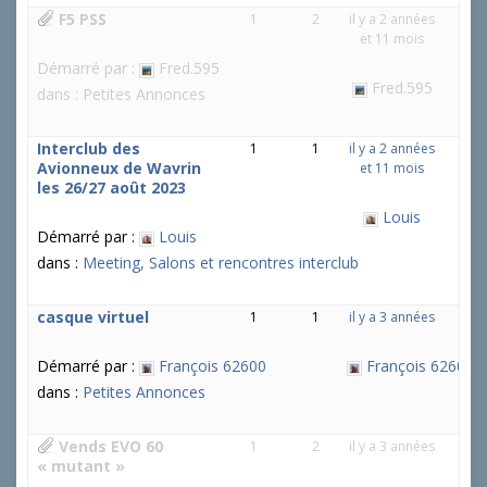
F5 PSS
1
2
il y a 2 années
et 11 mois
Démarré par :
Fred.595
Fred.595
dans :
Petites Annonces
Interclub des
1
1
il y a 2 années
Avionneux de Wavrin
et 11 mois
les 26/27 août 2023
Louis
Démarré par :
Louis
dans :
Meeting, Salons et rencontres interclub
casque virtuel
1
1
il y a 3 années
Démarré par :
François 62600
François 62600
dans :
Petites Annonces
Vends EVO 60
1
2
il y a 3 années
« mutant »