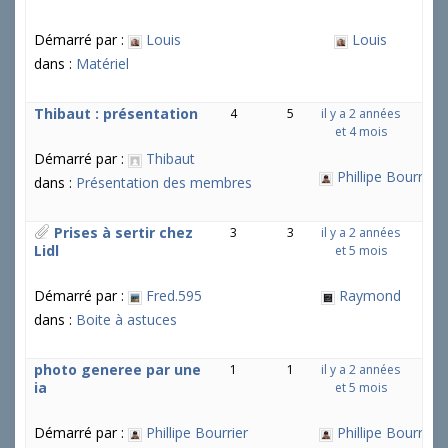
Démarré par :
Louis
Louis
dans :
Matériel
Thibaut : présentation
4
5
il y a 2 années
et 4 mois
Démarré par :
Thibaut
Phillipe Bourrier
dans :
Présentation des membres
Prises à sertir chez
3
3
il y a 2 années
Lidl
et 5 mois
Démarré par :
Fred.595
Raymond
dans :
Boite à astuces
photo generee par une
1
1
il y a 2 années
ia
et 5 mois
Démarré par :
Phillipe Bourrier
Phillipe Bourrier