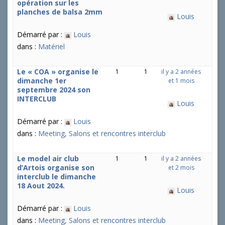
opération sur les
u
planches de balsa 2mm
Louis
j
e
Démarré par :
Louis
t
s
dans :
Matériel
:
Le « COA » organise le
1
1
il y a 2 années
dimanche 1er
et 1 mois
septembre 2024 son
INTERCLUB
Louis
Démarré par :
Louis
dans :
Meeting, Salons et rencontres interclub
Le model air club
1
1
il y a 2 années
d’Artois organise son
et 2 mois
interclub le dimanche
18 Aout 2024.
Louis
Démarré par :
Louis
dans :
Meeting, Salons et rencontres interclub