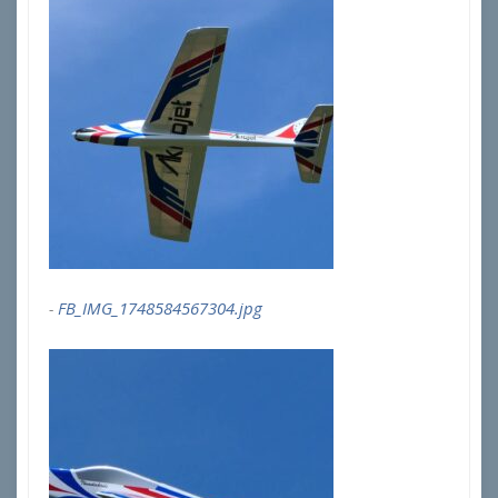
FB_IMG_1748584567304.jpg