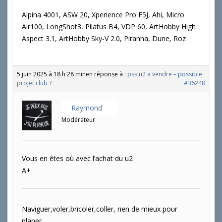
Alpina 4001, ASW 20, Xperience Pro F5J, Ahi, Micro
Air100, LongShot3, Pilatus B4, VDP 60, ArtHobby High
Aspect 3.1, ArtHobby Sky-V 2.0, Piranha, Dune, Roz
5 juin 2025 à 18 h 28 min
en réponse à :
pss u2 a vendre – possible
projet club ?
#36248
Raymond
Modérateur
Vous en êtes où avec l’achat du u2
A+
Naviguer,voler,bricoler,coller, rien de mieux pour
planer.