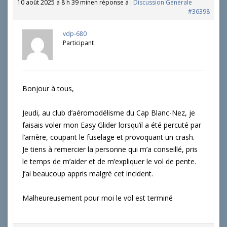
10 août 2025 à 8 h 39 min
en réponse à :
Discussion Générale
#36398
vdp-680
Participant
Bonjour à tous,
Jeudi, au club d’aéromodélisme du Cap Blanc-Nez, je
faisais voler mon Easy Glider lorsqu’il a été percuté par
l’arrière, coupant le fuselage et provoquant un crash.
Je tiens à remercier la personne qui m’a conseillé, pris
le temps de m’aider et de m’expliquer le vol de pente.
J’ai beaucoup appris malgré cet incident.
Malheureusement pour moi le vol est terminé