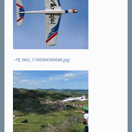
FB_IMG_1748584589686.jpg