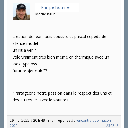
é
Phillipe Bourrier
p
Modérateur
o
n
s
e
s
creation de jean louis coussot et pascal cepeda de
silence model
:
un kit a venir
vole vraiment tres bien meme en thermique avec un
look type pss
futur projet club ??
"Partageons notre passion dans le respect des uns et
des autres...et avec le sourire !"
29 mai 2025 à 20 h 49 min
en réponse à :
rencontre vdp macon
2025
#36218