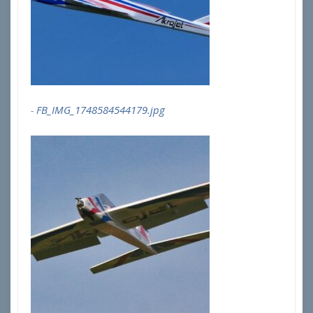
FB_IMG_1748584544179.jpg