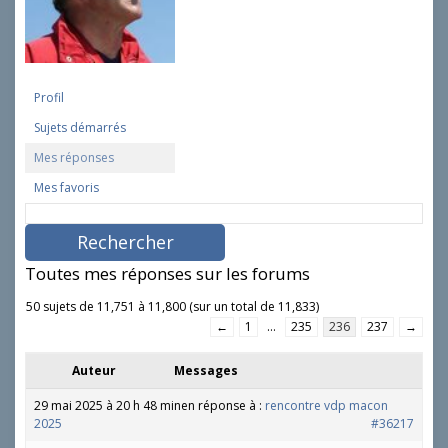
Profil
Sujets démarrés
Mes réponses
Mes favoris
R
e
c
h
Toutes mes réponses sur les forums
e
r
50 sujets de 11,751 à 11,800 (sur un total de 11,833)
c
←
1
…
235
236
237
→
h
e
Auteur
Messages
r
d
29 mai 2025 à 20 h 48 min
en réponse à :
rencontre vdp macon
e
2025
#36217
s
r