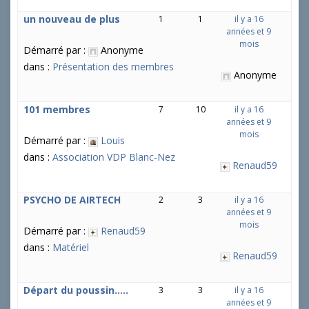
un nouveau de plus
1
1
il y a 16
années et 9
mois
Démarré par :
Anonyme
dans :
Présentation des membres
Anonyme
101 membres
7
10
il y a 16
années et 9
mois
Démarré par :
Louis
dans :
Association VDP Blanc-Nez
Renaud59
PSYCHO DE AIRTECH
2
3
il y a 16
années et 9
mois
Démarré par :
Renaud59
dans :
Matériel
Renaud59
Départ du poussin…..
3
3
il y a 16
années et 9