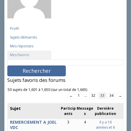
Profil
Sujets démarrés
Mes réponses
Mes favoris
R
e
c
h
Sujets favoris des forums
e
r
50 sujets de 1,601 à 1,650 (sur un total de 1,665)
c
←
1
…
32
33
34
→
h
e
Sujet
Particip
Message
Dernière
r
ants
s
publication
d
e
REMERCIEMENT A JOEL
3
4
il y a 16
s
VDC
années et 6
s