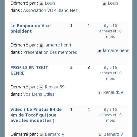
Démarré par :
Louis
Louis
dans :
Association VDP Blanc-Nez
Le Bonjour du Vice
1
1
il y a 16
président
années et 10
mois
Démarré par :
lamarre henri
lamarre henri
dans :
Présentation des membres
PROFILS EN TOUT
2
3
il y a 16
GENRE
années et 10
mois
Démarré par :
Renaud59
Renaud59
dans :
Vos Liens Utiles
Vidéo ( Le Pilatus B4 de
1
1
il y a 16
4m de Totof qui joue
années et 10
avec les mouettes )
mois
Démarré par :
Bernard V
Bernard V