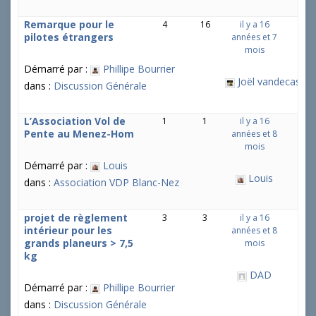
Remarque pour le
4
16
il y a 16
pilotes étrangers
années et 7
mois
Démarré par :
Phillipe Bourrier
Joël vandecastee
dans :
Discussion Générale
L’Association Vol de
1
1
il y a 16
Pente au Menez-Hom
années et 8
mois
Démarré par :
Louis
Louis
dans :
Association VDP Blanc-Nez
projet de règlement
3
3
il y a 16
intérieur pour les
années et 8
grands planeurs > 7,5
mois
kg
DAD
Démarré par :
Phillipe Bourrier
dans :
Discussion Générale