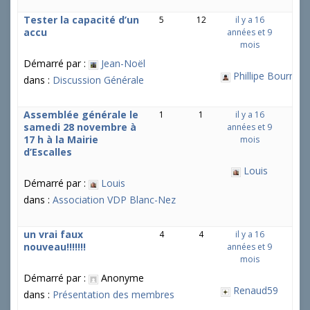
Tester la capacité d’un
5
12
il y a 16
accu
années et 9
mois
Démarré par :
Jean-Noël
Phillipe Bourrier
dans :
Discussion Générale
Assemblée générale le
1
1
il y a 16
samedi 28 novembre à
années et 9
17 h à la Mairie
mois
d’Escalles
Louis
Démarré par :
Louis
dans :
Association VDP Blanc-Nez
un vrai faux
4
4
il y a 16
nouveau!!!!!!!
années et 9
mois
Démarré par :
Anonyme
Renaud59
dans :
Présentation des membres