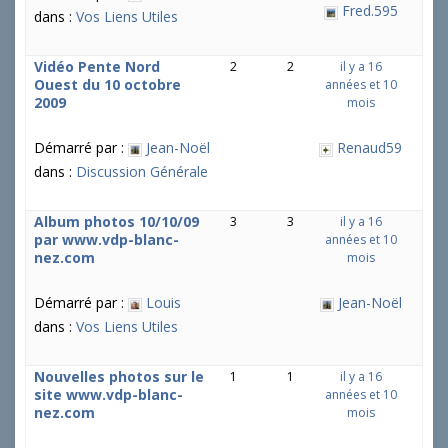
Fred.595
dans :
Vos Liens Utiles
Vidéo Pente Nord
2
2
il y a 16
Ouest du 10 octobre
années et 10
2009
mois
Démarré par :
Jean-Noël
Renaud59
dans :
Discussion Générale
Album photos 10/10/09
3
3
il y a 16
par www.vdp-blanc-
années et 10
nez.com
mois
Démarré par :
Louis
Jean-Noël
dans :
Vos Liens Utiles
Nouvelles photos sur le
1
1
il y a 16
site www.vdp-blanc-
années et 10
nez.com
mois