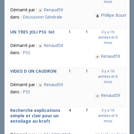
mois
u
Démarré par :
Renaud59
j
Phillipe Bourrier
e
dans :
Discussion Générale
t
s
UN TRES JOLI PSS :lol:
1
1
il y a 16
:
années et 6
mois
Démarré par :
Renaud59
dans :
PSS
Renaud59
VIDEO D UN CAUDRON
1
1
il y a 16
années et 6
mois
Démarré par :
Renaud59
dans :
PSS
Renaud59
Recherche explications
4
7
il y a 16
simple et clair pour un
années et 6
entoilage au kraft
mois