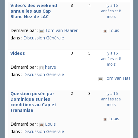
Video’s des weekend
3
4
il y a 16
annuelles aux Cap
années et 8
Blanc Nez de LAC
mois
Démarré par :
Tom van Haaren
Louis
dans :
Discussion Générale
videos
3
5
il y a 16
années et 8
mois
Démarré par :
herve
dans :
Discussion Générale
Tom van Haaren
Question posée par
2
3
il y a 16
Dominique sur les
années et 9
conditions au Cap et
mois
transmise
Louis
Démarré par :
Louis
dans :
Discussion Générale