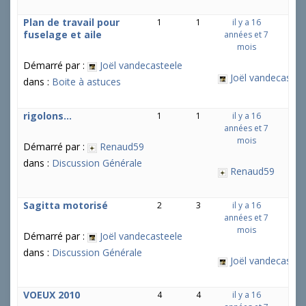
Plan de travail pour
1
1
il y a 16
fuselage et aile
années et 7
mois
Démarré par :
Joël vandecasteele
Joël vandecastee
dans :
Boite à astuces
rigolons…
1
1
il y a 16
années et 7
mois
Démarré par :
Renaud59
dans :
Discussion Générale
Renaud59
Sagitta motorisé
2
3
il y a 16
années et 7
mois
Démarré par :
Joël vandecasteele
dans :
Discussion Générale
Joël vandecastee
VOEUX 2010
4
4
il y a 16