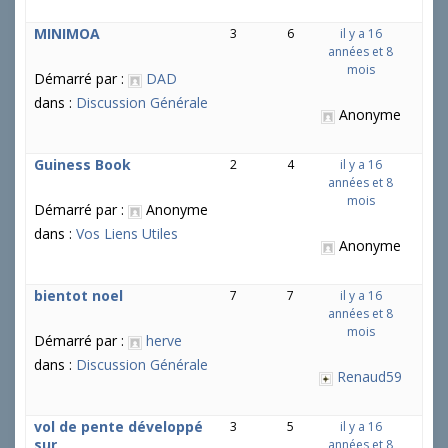
MINIMOA
3
6
il y a 16
années et 8
mois
Démarré par :
DAD
dans :
Discussion Générale
Anonyme
Guiness Book
2
4
il y a 16
années et 8
mois
Démarré par :
Anonyme
dans :
Vos Liens Utiles
Anonyme
bientot noel
7
7
il y a 16
années et 8
mois
Démarré par :
herve
dans :
Discussion Générale
Renaud59
vol de pente développé
3
5
il y a 16
sur
années et 8