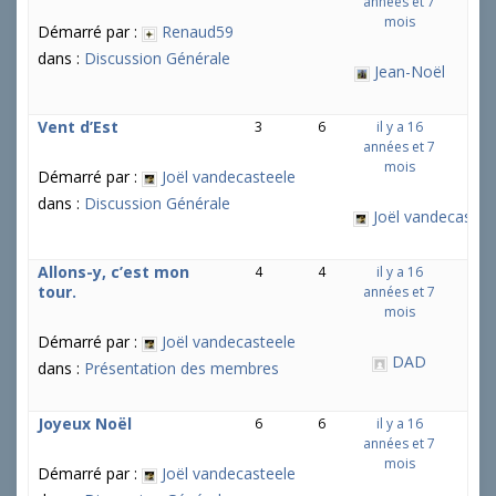
années et 7
mois
Démarré par :
Renaud59
dans :
Discussion Générale
Jean-Noël
Vent d’Est
3
6
il y a 16
années et 7
mois
Démarré par :
Joël vandecasteele
dans :
Discussion Générale
Joël vandecastee
Allons-y, c’est mon
4
4
il y a 16
tour.
années et 7
mois
Démarré par :
Joël vandecasteele
DAD
dans :
Présentation des membres
Joyeux Noël
6
6
il y a 16
années et 7
mois
Démarré par :
Joël vandecasteele