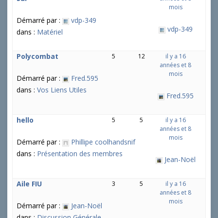
mois
Démarré par :
vdp-349
vdp-349
dans :
Matériel
Polycombat
5
12
il y a 16
années et 8
mois
Démarré par :
Fred.595
dans :
Vos Liens Utiles
Fred.595
hello
5
5
il y a 16
années et 8
mois
Démarré par :
Phillipe coolhandsnif
dans :
Présentation des membres
Jean-Noël
Aile FIU
3
5
il y a 16
années et 8
mois
Démarré par :
Jean-Noël
dans :
Discussion Générale