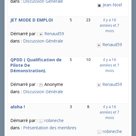
dans :
Discussion Générale
Jean-Noël
JET MODE D EMPLOI
5
23
il y a 16
années et 7
mois
Démarré par :
Renaud59
dans :
Discussion Générale
Renaud59
QPDD ( Qualification de
5
10
il y a 16
Pilote De
années et 7
Démonstration).
mois
Démarré par :
Anonyme
Renaud59
dans :
Discussion Générale
aloha !
3
8
il y a 16
années et 7
mois
Démarré par :
robineche
dans :
Présentation des membres
robineche