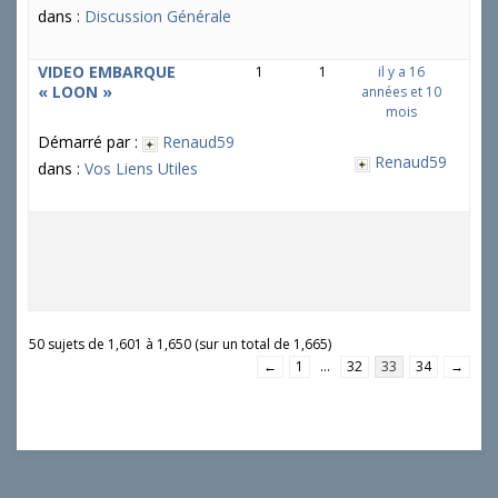
dans :
Discussion Générale
VIDEO EMBARQUE
1
1
il y a 16
« LOON »
années et 10
mois
Démarré par :
Renaud59
Renaud59
dans :
Vos Liens Utiles
50 sujets de 1,601 à 1,650 (sur un total de 1,665)
←
1
…
32
33
34
→