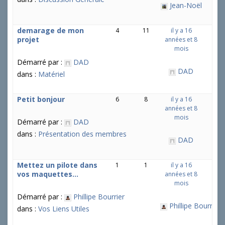
Jean-Noël
demarage de mon
4
11
il y a 16
projet
années et 8
mois
Démarré par :
DAD
DAD
dans :
Matériel
Petit bonjour
6
8
il y a 16
années et 8
mois
Démarré par :
DAD
dans :
Présentation des membres
DAD
Mettez un pilote dans
1
1
il y a 16
vos maquettes…
années et 8
mois
Démarré par :
Phillipe Bourrier
Phillipe Bourrier
dans :
Vos Liens Utiles