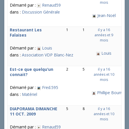
mois
Démarré par :
Renaud59
dans :
Discussion Générale
Jean-Noël
Restaurant Les
1
1
il y a 16
Falaises
années et 9
mois
Démarré par :
Louis
Louis
dans :
Association VDP Blanc-Nez
Est-ce que quelqu’un
2
5
il y a 16
connait?
années et 10
mois
Démarré par :
Fred.595
Phillipe Bourrier
dans :
Matériel
DIAPORAMA DIMANCHE
5
8
il y a 16
11 OCT. 2009
années et 10
mois
Démarré par :
Renaud59