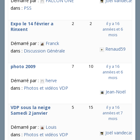
Démarré par :
FALCON ONE
Joël vandecastee
dans :
PSS
Expo le 14 février a
2
2
il y a 16
Rinxent
années et 6
mois
Démarré par :
Franck
Renaud59
dans :
Discussion Générale
photo 2009
7
10
il y a 16
années et 6
mois
Démarré par :
herve
dans :
Photos et vidéos VDP
Jean-Noël
VDP sous la neige
5
15
il y a 16
Samedi 2 janvier
années et 7
mois
Démarré par :
Louis
Joël vandecastee
dans :
Photos et vidéos VDP