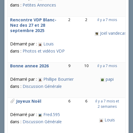
dans :
Petites Annonces
Rencontre VDP Blanc-
2
2
il y a 7 mois
Nez des 27 et 28
septembre 2025
Joël vandecastee
Démarré par :
Louis
dans :
Photos et vidéos VDP
Bonne annee 2026
9
10
il y a 7 mois
Démarré par :
Phillipe Bourrier
papi
dans :
Discussion Générale
Joyeux Noël
6
6
il y a 7 mois et
2 semaines
Démarré par :
Fred.595
Louis
dans :
Discussion Générale