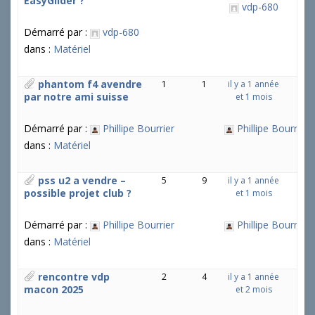
EasyGlider ?
vdp-680
Démarré par :
vdp-680
dans :
Matériel
phantom f4 avendre
1
1
il y a 1 année
par notre ami suisse
et 1 mois
Démarré par :
Phillipe Bourrier
Phillipe Bourrier
dans :
Matériel
pss u2 a vendre –
5
9
il y a 1 année
possible projet club ?
et 1 mois
Démarré par :
Phillipe Bourrier
Phillipe Bourrier
dans :
Matériel
rencontre vdp
2
4
il y a 1 année
macon 2025
et 2 mois