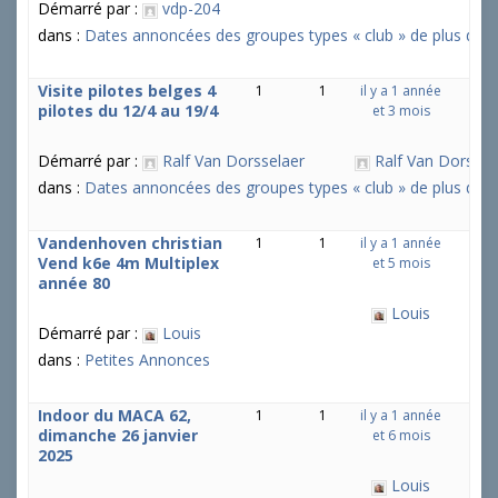
Démarré par :
vdp-204
dans :
Dates annoncées des groupes types « club » de plus de 5 
Visite pilotes belges 4
1
1
il y a 1 année
pilotes du 12/4 au 19/4
et 3 mois
Démarré par :
Ralf Van Dorsselaer
Ralf Van Dorssel
dans :
Dates annoncées des groupes types « club » de plus de 5 
Vandenhoven christian
1
1
il y a 1 année
Vend k6e 4m Multiplex
et 5 mois
année 80
Louis
Démarré par :
Louis
dans :
Petites Annonces
Indoor du MACA 62,
1
1
il y a 1 année
dimanche 26 janvier
et 6 mois
2025
Louis