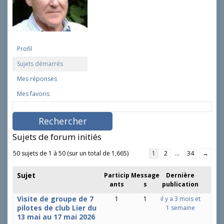
Profil
Sujets démarrés
Mes réponses
Mes favoris
R
e
c
h
Sujets de forum initiés
e
r
50 sujets de 1 à 50 (sur un total de 1,665)
1
2
…
34
→
c
h
Sujet
Particip
Message
Dernière
e
ants
s
publication
r
d
Visite de groupe de 7
1
1
il y a 3 mois et
e
pilotes de club Lier du
1 semaine
s
13 mai au 17 mai 2026
s