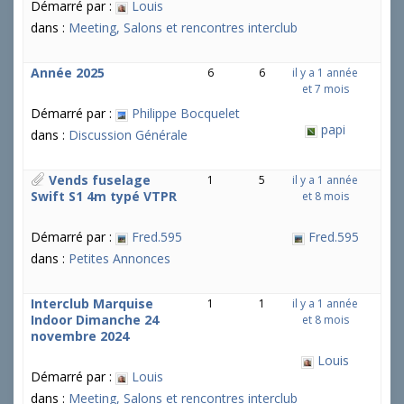
Démarré par :
Louis
dans :
Meeting, Salons et rencontres interclub
Année 2025
6
6
il y a 1 année
et 7 mois
Démarré par :
Philippe Bocquelet
papi
dans :
Discussion Générale
Vends fuselage
1
5
il y a 1 année
Swift S1 4m typé VTPR
et 8 mois
Démarré par :
Fred.595
Fred.595
dans :
Petites Annonces
Interclub Marquise
1
1
il y a 1 année
Indoor Dimanche 24
et 8 mois
novembre 2024
Louis
Démarré par :
Louis
dans :
Meeting, Salons et rencontres interclub