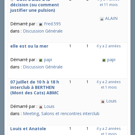
décision (ou comment
et 11 mois
justifier une pulsion)
ALAIN
Démarré par :
Fred.595
dans :
Discussion Générale
elle est ou la mer
1
1
il y a 2 années
Démarré par :
papi
papi
dans :
Discussion Générale
07 juillet de 10 h à 18 h
1
1
il y a 2 années
interclub à BERTHEN
et 1 mois
(Mont des Cats) ABMC
Louis
Démarré par :
Louis
dans :
Meeting, Salons et rencontres interclub
Louis et Anatole
1
1
il y a 2 années
et 1 mois