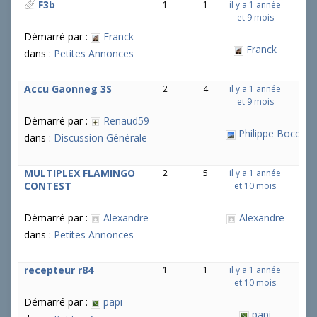
F3b
1
1
il y a 1 année
et 9 mois
Démarré par :
Franck
Franck
dans :
Petites Annonces
Accu Gaonneg 3S
2
4
il y a 1 année
et 9 mois
Démarré par :
Renaud59
Philippe Bocquel
dans :
Discussion Générale
MULTIPLEX FLAMINGO
2
5
il y a 1 année
CONTEST
et 10 mois
Démarré par :
Alexandre
Alexandre
dans :
Petites Annonces
recepteur r84
1
1
il y a 1 année
et 10 mois
Démarré par :
papi
papi