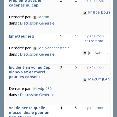
Problème avec le
2
2
il y a 11 mois
cadenas au cap
Phillipe Bourrier
Démarré par :
Martin
dans :
Discussion Générale
Émetteur jeti
1
1
il y a 11 mois
et 1 semaine
Démarré par :
Joël vandecasteele
Joël vandecastee
dans :
Discussion Générale
Incident en vol au Cap
3
5
il y a 12 mois
Blanc-Nez et merci
pour les conseils
MAZUY JEAN-CH
Démarré par :
vdp-680
dans :
Discussion Générale
Vol de pente quelle
4
5
il y a 1 année
masse idéale pour un