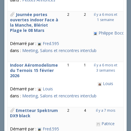
Journée portes
2
2
il y a 6 mois et
ouvertes indoor Face à
1 semaine
la Manche, Blériot
Plage le 08 Mars
Philippe Bocquel
Démarré par :
Fred.595
dans :
Meeting, Salons et rencontres interclub
Indoor Aéromodelisme
1
1
il y a 6 mois et
du Ternois 15 février
3 semaines
2026
Louis
Démarré par :
Louis
dans :
Meeting, Salons et rencontres interclub
Emetteur Spektrum
2
4
il y a 7 mois
DX9 black
Patrice
Démarré par :
Fred.595