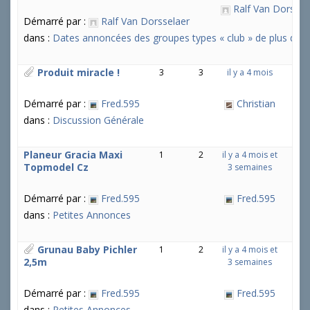
Ralf Van Dorssel
u
Démarré par :
Ralf Van Dorsselaer
j
e
dans :
Dates annoncées des groupes types « club » de plus de 5 
t
s
Produit miracle !
3
3
il y a 4 mois
:
Démarré par :
Fred.595
Christian
dans :
Discussion Générale
Planeur Gracia Maxi
1
2
il y a 4 mois et
Topmodel Cz
3 semaines
Démarré par :
Fred.595
Fred.595
dans :
Petites Annonces
Grunau Baby Pichler
1
2
il y a 4 mois et
2,5m
3 semaines
Démarré par :
Fred.595
Fred.595
dans :
Petites Annonces