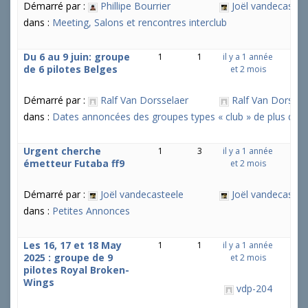
Démarré par :
Phillipe Bourrier
Joël vandecastee
dans :
Meeting, Salons et rencontres interclub
Du 6 au 9 juin: groupe
1
1
il y a 1 année
de 6 pilotes Belges
et 2 mois
Démarré par :
Ralf Van Dorsselaer
Ralf Van Dorssel
dans :
Dates annoncées des groupes types « club » de plus de 5 
Urgent cherche
1
3
il y a 1 année
émetteur Futaba ff9
et 2 mois
Démarré par :
Joël vandecasteele
Joël vandecastee
dans :
Petites Annonces
Les 16, 17 et 18 May
1
1
il y a 1 année
2025 : groupe de 9
et 2 mois
pilotes Royal Broken-
Wings
vdp-204