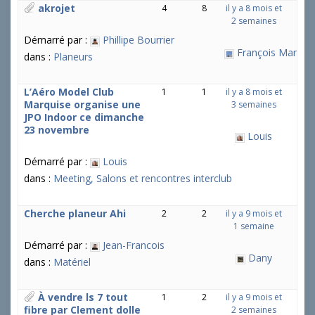
akrojet
4
8
il y a 8 mois et
2 semaines
Démarré par :
Phillipe Bourrier
François Martin
dans :
Planeurs
L’Aéro Model Club
1
1
il y a 8 mois et
Marquise organise une
3 semaines
JPO Indoor ce dimanche
23 novembre
Louis
Démarré par :
Louis
dans :
Meeting, Salons et rencontres interclub
Cherche planeur Ahi
2
2
il y a 9 mois et
1 semaine
Démarré par :
Jean-Francois
Dany
dans :
Matériel
À vendre ls 7 tout
1
2
il y a 9 mois et
fibre par Clement dolle
2 semaines