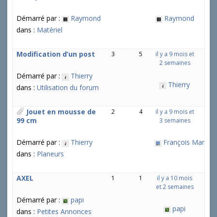
Démarré par :
Raymond
Raymond
dans :
Matériel
Modification d’un post
3
5
il y a 9 mois et
2 semaines
Démarré par :
Thierry
Thierry
dans :
Utilisation du forum
Jouet en mousse de
2
4
il y a 9 mois et
99 cm
3 semaines
Démarré par :
Thierry
François Martin
dans :
Planeurs
AXEL
1
1
il y a 10 mois
et 2 semaines
Démarré par :
papi
papi
dans :
Petites Annonces