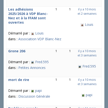
Les adhésions
1
1
il y a 10 mois
2025/2026 à VDP Blanc-
et 2 semaines
Nez et à la FFAM sont
ouvertes
Louis
Démarré par :
Louis
dans :
Association VDP Blanc-Nez
Grone 206
1
1
il y a 10 mois
et 3 semaines
Démarré par :
Fred.595
Fred.595
dans :
Petites Annonces
mort de rire
1
1
il y a 10 mois
et 3 semaines
Démarré par :
papi
papi
dans :
Discussion Générale