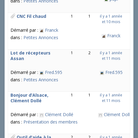
dans :
Petites Annonces
CNC Fil chaud
1
1
il y a 1 année
et 10 mois
Démarré par :
Franck
Franck
dans :
Petites Annonces
Lot de récepteurs
1
2
il y a 1 année
Assan
et 11 mois
Démarré par :
Fred.595
Fred.595
dans :
Petites Annonces
Bonjour d’Alsace,
1
1
il y a 1 année
Clément Dollé
et 11 mois
Démarré par :
Clément Dollé
Clément Dollé
dans :
Présentation des membres
Outil d’aide à la
2
2
il y a 1 année