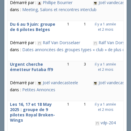
Démarré par :
Phillipe Bourrier
Joël vandecastee
dans :
Meeting, Salons et rencontres interclub
Du 6 au 9 juin: groupe
1
1
il y a 1 année
de 6 pilotes Belges
et 2 mois
Démarré par :
Ralf Van Dorsselaer
Ralf Van Dorssel
dans :
Dates annoncées des groupes types « club » de plus de 5 
Urgent cherche
1
3
il y a 1 année
émetteur Futaba ff9
et 2 mois
Démarré par :
Joël vandecasteele
Joël vandecastee
dans :
Petites Annonces
Les 16, 17 et 18 May
1
1
il y a 1 année
2025 : groupe de 9
et 2 mois
pilotes Royal Broken-
Wings
vdp-204