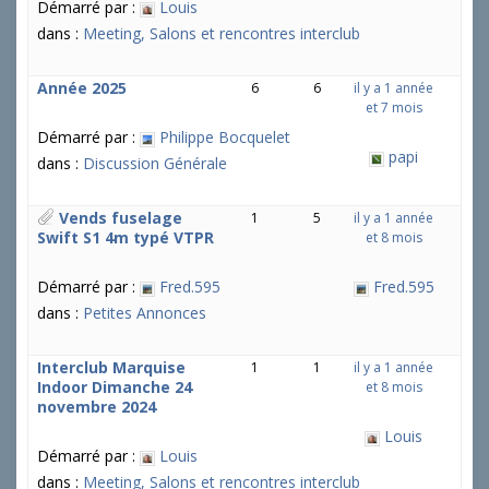
Démarré par :
Louis
dans :
Meeting, Salons et rencontres interclub
Année 2025
6
6
il y a 1 année
et 7 mois
Démarré par :
Philippe Bocquelet
papi
dans :
Discussion Générale
Vends fuselage
1
5
il y a 1 année
Swift S1 4m typé VTPR
et 8 mois
Démarré par :
Fred.595
Fred.595
dans :
Petites Annonces
Interclub Marquise
1
1
il y a 1 année
Indoor Dimanche 24
et 8 mois
novembre 2024
Louis
Démarré par :
Louis
dans :
Meeting, Salons et rencontres interclub