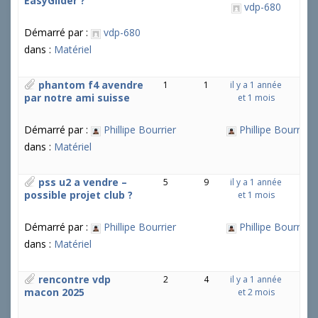
EasyGlider ?
vdp-680
Démarré par :
vdp-680
dans :
Matériel
phantom f4 avendre
1
1
il y a 1 année
par notre ami suisse
et 1 mois
Démarré par :
Phillipe Bourrier
Phillipe Bourrier
dans :
Matériel
pss u2 a vendre –
5
9
il y a 1 année
possible projet club ?
et 1 mois
Démarré par :
Phillipe Bourrier
Phillipe Bourrier
dans :
Matériel
rencontre vdp
2
4
il y a 1 année
macon 2025
et 2 mois