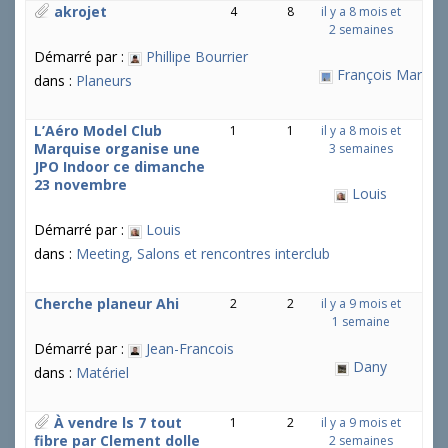
akrojet
4
8
il y a 8 mois et
2 semaines
Démarré par :
Phillipe Bourrier
François Martin
dans :
Planeurs
L’Aéro Model Club
1
1
il y a 8 mois et
Marquise organise une
3 semaines
JPO Indoor ce dimanche
23 novembre
Louis
Démarré par :
Louis
dans :
Meeting, Salons et rencontres interclub
Cherche planeur Ahi
2
2
il y a 9 mois et
1 semaine
Démarré par :
Jean-Francois
Dany
dans :
Matériel
À vendre ls 7 tout
1
2
il y a 9 mois et
fibre par Clement dolle
2 semaines