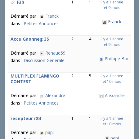
F3b
1
1
il y a 1 année
et 9 mois
Démarré par :
Franck
Franck
dans :
Petites Annonces
Accu Gaonneg 3S
2
4
il y a 1 année
et 9 mois
Démarré par :
Renaud59
Philippe Bocquel
dans :
Discussion Générale
MULTIPLEX FLAMINGO
2
5
il y a 1 année
CONTEST
et 10 mois
Démarré par :
Alexandre
Alexandre
dans :
Petites Annonces
recepteur r84
1
1
il y a 1 année
et 10 mois
Démarré par :
papi
papi