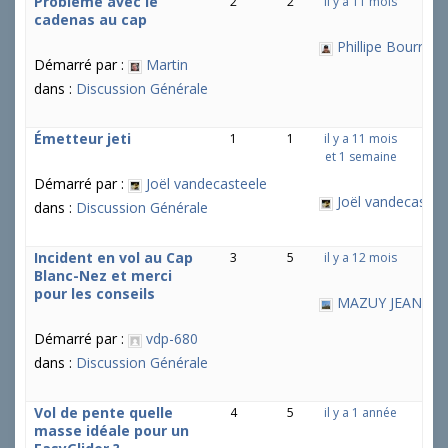
Problème avec le
2
2
il y a 11 mois
cadenas au cap
Phillipe Bourrier
Démarré par :
Martin
dans :
Discussion Générale
Émetteur jeti
1
1
il y a 11 mois
et 1 semaine
Démarré par :
Joël vandecasteele
Joël vandecastee
dans :
Discussion Générale
Incident en vol au Cap
3
5
il y a 12 mois
Blanc-Nez et merci
pour les conseils
MAZUY JEAN-CH
Démarré par :
vdp-680
dans :
Discussion Générale
Vol de pente quelle
4
5
il y a 1 année
masse idéale pour un