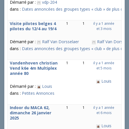
Démarré par :
vdp-204
dans :
Dates annoncées des groupes types « club » de plus de 5 
Visite pilotes belges 4
1
1
il y a 1 année
pilotes du 12/4 au 19/4
et 3 mois
Démarré par :
Ralf Van Dorsselaer
Ralf Van Dorssel
dans :
Dates annoncées des groupes types « club » de plus de 5 
Vandenhoven christian
1
1
il y a 1 année
Vend k6e 4m Multiplex
et 5 mois
année 80
Louis
Démarré par :
Louis
dans :
Petites Annonces
Indoor du MACA 62,
1
1
il y a 1 année
dimanche 26 janvier
et 6 mois
2025
Louis