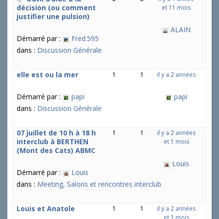
décision (ou comment
et 11 mois
justifier une pulsion)
ALAIN
Démarré par :
Fred.595
dans :
Discussion Générale
elle est ou la mer
1
1
il y a 2 années
Démarré par :
papi
papi
dans :
Discussion Générale
07 juillet de 10 h à 18 h
1
1
il y a 2 années
interclub à BERTHEN
et 1 mois
(Mont des Cats) ABMC
Louis
Démarré par :
Louis
dans :
Meeting, Salons et rencontres interclub
Louis et Anatole
1
1
il y a 2 années
et 1 mois