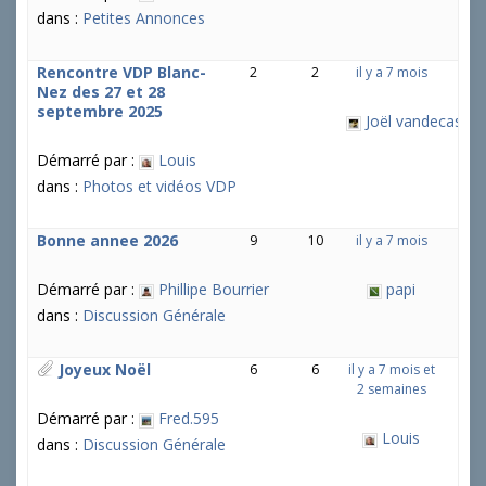
dans :
Petites Annonces
Rencontre VDP Blanc-
2
2
il y a 7 mois
Nez des 27 et 28
septembre 2025
Joël vandecastee
Démarré par :
Louis
dans :
Photos et vidéos VDP
Bonne annee 2026
9
10
il y a 7 mois
Démarré par :
Phillipe Bourrier
papi
dans :
Discussion Générale
Joyeux Noël
6
6
il y a 7 mois et
2 semaines
Démarré par :
Fred.595
Louis
dans :
Discussion Générale