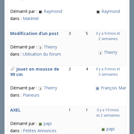
Démarré par :
Raymond
Raymond
dans :
Matériel
Modification d’un post
3
5
il y a 9 mois et
2 semaines
Démarré par :
Thierry
Thierry
dans :
Utilisation du forum
Jouet en mousse de
2
4
il y a 9 mois et
99 cm
3 semaines
Démarré par :
Thierry
François Martin
dans :
Planeurs
AXEL
1
1
il y a 10 mois
et 2 semaines
Démarré par :
papi
papi
dans :
Petites Annonces