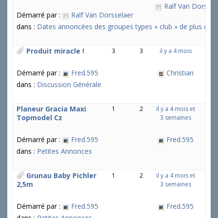
Ralf Van Dorssel
u
Démarré par :
Ralf Van Dorsselaer
j
e
dans :
Dates annoncées des groupes types « club » de plus de 5 
t
s
Produit miracle !
3
3
il y a 4 mois
:
Démarré par :
Fred.595
Christian
dans :
Discussion Générale
Planeur Gracia Maxi
1
2
il y a 4 mois et
Topmodel Cz
3 semaines
Démarré par :
Fred.595
Fred.595
dans :
Petites Annonces
Grunau Baby Pichler
1
2
il y a 4 mois et
2,5m
3 semaines
Démarré par :
Fred.595
Fred.595
dans :
Petites Annonces