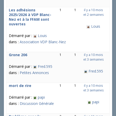
Les adhésions
1
1
il y a 10 mois
2025/2026 à VDP Blanc-
et 2 semaines
Nez et à la FFAM sont
ouvertes
Louis
Démarré par :
Louis
dans :
Association VDP Blanc-Nez
Grone 206
1
1
il y a 10 mois
et 3 semaines
Démarré par :
Fred.595
Fred.595
dans :
Petites Annonces
mort de rire
1
1
il y a 10 mois
et 3 semaines
Démarré par :
papi
papi
dans :
Discussion Générale