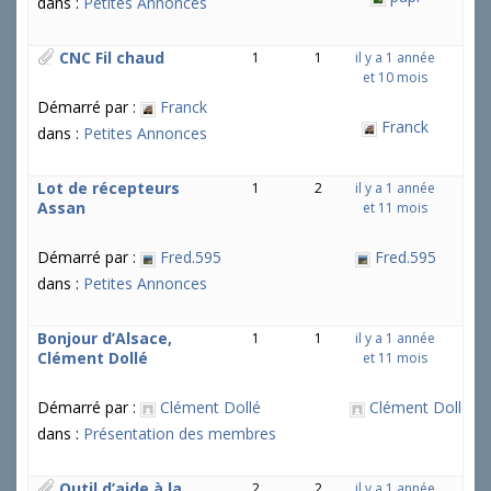
dans :
Petites Annonces
CNC Fil chaud
1
1
il y a 1 année
et 10 mois
Démarré par :
Franck
Franck
dans :
Petites Annonces
Lot de récepteurs
1
2
il y a 1 année
Assan
et 11 mois
Démarré par :
Fred.595
Fred.595
dans :
Petites Annonces
Bonjour d’Alsace,
1
1
il y a 1 année
Clément Dollé
et 11 mois
Démarré par :
Clément Dollé
Clément Dollé
dans :
Présentation des membres
Outil d’aide à la
2
2
il y a 1 année