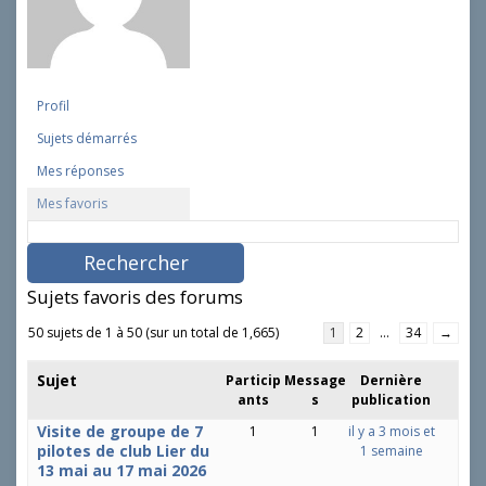
Profil
Sujets démarrés
Mes réponses
Mes favoris
R
e
c
h
Sujets favoris des forums
e
r
50 sujets de 1 à 50 (sur un total de 1,665)
1
2
…
34
→
c
h
Sujet
Particip
Message
Dernière
e
ants
s
publication
r
d
Visite de groupe de 7
1
1
il y a 3 mois et
e
pilotes de club Lier du
1 semaine
s
13 mai au 17 mai 2026
s