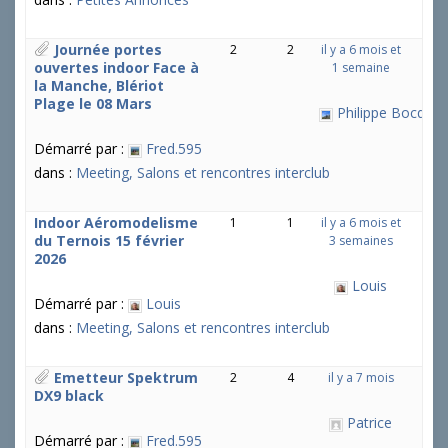
Journée portes
2
2
il y a 6 mois et
ouvertes indoor Face à
1 semaine
la Manche, Blériot
Plage le 08 Mars
Philippe Bocquel
Démarré par :
Fred.595
dans :
Meeting, Salons et rencontres interclub
Indoor Aéromodelisme
1
1
il y a 6 mois et
du Ternois 15 février
3 semaines
2026
Louis
Démarré par :
Louis
dans :
Meeting, Salons et rencontres interclub
Emetteur Spektrum
2
4
il y a 7 mois
DX9 black
Patrice
Démarré par :
Fred.595