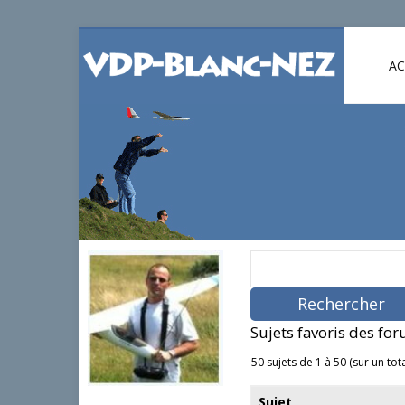
AC
R
e
c
h
e
Sujets favoris des fo
r
c
50 sujets de 1 à 50 (sur un tot
h
e
Sujet
r