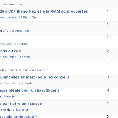
Petites Annonces
26 à VDP Blanc-Nez et à la FFAM sont ouvertes
1
Association VDP Blanc-Nez
1
ns :
Petites Annonces
1
Discussion Générale
enas au cap
2
 :
Discussion Générale
1
asteele
dans :
Discussion Générale
 Blanc-Nez et merci pour les conseils
3
s :
Discussion Générale
sse idéale pour un EasyGlider ?
4
s :
Matériel
 par notre ami suisse
1
rrier
dans :
Matériel
ssible projet club ?
5