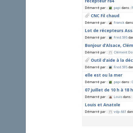
recepteur r84
Démarré par :
papi
dans :
CNC Fil chaud
Démarré par :
Franck
dans
Lot de récepteurs As
Démarré par :
Fred.595
da
Bonjour d’Alsace, Clém
Démarré par :
Clément Do
Outil d’aide à la dé
Démarré par :
Fred.595
da
elle est ou la mer
Démarré par :
papi
dans :
07 juillet de 10 h à 1
Démarré par :
Louis
dans :
Louis et Anatole
Démarré par :
vdp-661
dan