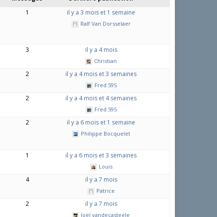
1
il y a 3 mois et 1 semaine
Ralf Van Dorsselaer
3
il y a 4 mois
Christian
2
il y a 4 mois et 3 semaines
Fred.595
2
il y a 4 mois et 4 semaines
Fred.595
2
il y a 6 mois et 1 semaine
Philippe Bocquelet
1
il y a 6 mois et 3 semaines
Louis
4
il y a 7 mois
Patrice
2
il y a 7 mois
Joël vandecasteele