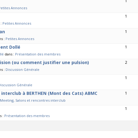
1
Petites Annonces
1
 :
Petites Annonces
san
1
ns :
Petites Annonces
ent Dollé
1
llé
dans :
Présentation des membres
cision (ou comment justifier une pulsion)
2
ns :
Discussion Générale
1
Discussion Générale
8 h interclub à BERTHEN (Mont des Cats) ABMC
1
Meeting, Salons et rencontres interclub
1
s :
Présentation des membres