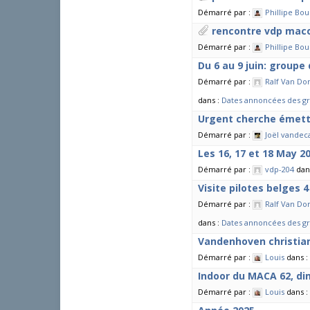
Démarré par :
Phillipe Bou
rencontre vdp mac
Démarré par :
Phillipe Bou
Du 6 au 9 juin: groupe
Démarré par :
Ralf Van Do
dans :
Dates annoncées des gro
Urgent cherche émett
Démarré par :
Joël vandec
Les 16, 17 et 18 May 2
Démarré par :
vdp-204
dan
Visite pilotes belges 4
Démarré par :
Ralf Van Do
dans :
Dates annoncées des gro
Vandenhoven christia
Démarré par :
Louis
dans :
Indoor du MACA 62, di
Démarré par :
Louis
dans :