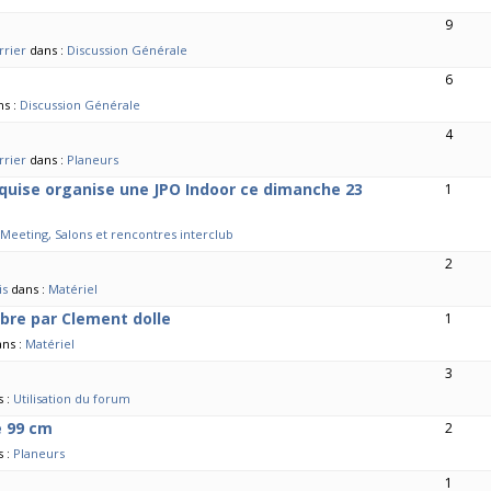
9
rrier
dans :
Discussion Générale
6
ns :
Discussion Générale
4
rrier
dans :
Planeurs
quise organise une JPO Indoor ce dimanche 23
1
Meeting, Salons et rencontres interclub
2
is
dans :
Matériel
ibre par Clement dolle
1
ans :
Matériel
3
s :
Utilisation du forum
e 99 cm
2
s :
Planeurs
1