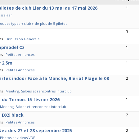
pilotes de club Lier du 13 mai au 17 mai 2026
1
rsselaer
upes types « club » de plus de 5 pilotes
3
ns :
Discussion Générale
Topmodel Cz
1
ns :
Petites Annonces
r 2,5m
1
ns :
Petites Annonces
rtes indoor Face à la Manche, Blériot Plage le 08
2
ns :
Meeting, Salons et rencontres interclub
du Ternois 15 février 2026
1
Meeting, Salons et rencontres interclub
 DX9 black
2
ns :
Petites Annonces
Nez des 27 et 28 septembre 2025
2
Photos et vidéos VDP