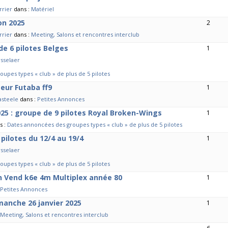
rrier
dans :
Matériel
on 2025
2
rrier
dans :
Meeting, Salons et rencontres interclub
 de 6 pilotes Belges
1
rsselaer
upes types « club » de plus de 5 pilotes
eur Futaba ff9
1
asteele
dans :
Petites Annonces
025 : groupe de 9 pilotes Royal Broken-Wings
1
s :
Dates annoncées des groupes types « club » de plus de 5 pilotes
 pilotes du 12/4 au 19/4
1
rsselaer
upes types « club » de plus de 5 pilotes
n Vend k6e 4m Multiplex année 80
1
Petites Annonces
manche 26 janvier 2025
1
Meeting, Salons et rencontres interclub