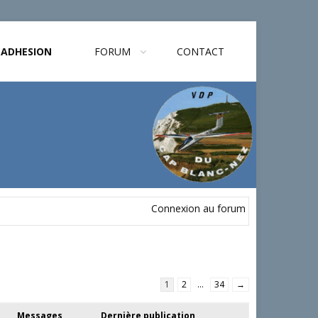
ADHESION
FORUM
CONTACT
Connexion au forum
1
2
…
34
→
s
Messages
Dernière publication