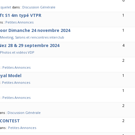
6
cquelet
dans :
Discussion Générale
ft S1 4m typé VTPR
1
ns :
Petites Annonces
ndoor Dimanche 24 novembre 2024
1
Meeting, Salons et rencontres interclub
Nez 28 & 29 septembre 2024
4
Photos et vidéos VDP
2
 :
Petites Annonces
yal Model
1
 :
Petites Annonces
1
 :
Petites Annonces
2
ans :
Discussion Générale
 CONTEST
2
ans :
Petites Annonces