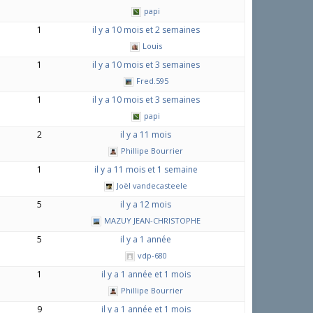
papi
1
il y a 10 mois et 2 semaines
Louis
1
il y a 10 mois et 3 semaines
Fred.595
1
il y a 10 mois et 3 semaines
papi
2
il y a 11 mois
Phillipe Bourrier
1
il y a 11 mois et 1 semaine
Joël vandecasteele
5
il y a 12 mois
MAZUY JEAN-CHRISTOPHE
5
il y a 1 année
vdp-680
1
il y a 1 année et 1 mois
Phillipe Bourrier
9
il y a 1 année et 1 mois