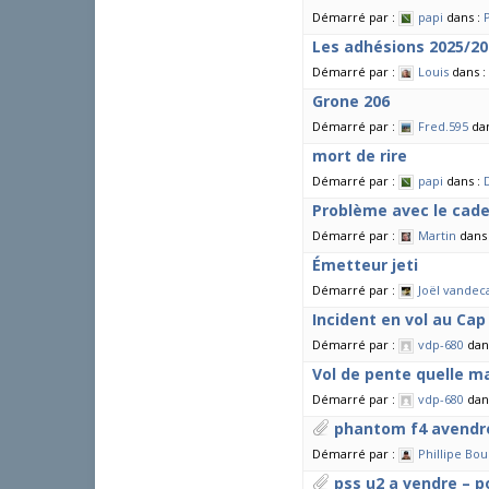
Démarré par :
papi
dans :
Les adhésions 2025/20
Démarré par :
Louis
dans :
Grone 206
Démarré par :
Fred.595
da
mort de rire
Démarré par :
papi
dans :
Problème avec le cad
Démarré par :
Martin
dans
Émetteur jeti
Démarré par :
Joël vandec
Incident en vol au Cap
Démarré par :
vdp-680
dan
Vol de pente quelle ma
Démarré par :
vdp-680
dan
phantom f4 avendre
Démarré par :
Phillipe Bou
pss u2 a vendre – po