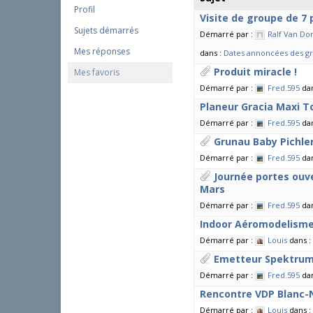
Profil
d
Visite de groupe de 7 
e
Sujets démarrés
Démarré par :
Ralf Van Do
s
s
Mes réponses
dans :
Dates annoncées des gro
u
Produit miracle !
Mes favoris
j
e
Démarré par :
Fred.595
da
t
Planeur Gracia Maxi 
s
Démarré par :
Fred.595
da
:
Grunau Baby Pichle
Démarré par :
Fred.595
da
Journée portes ouve
Mars
Démarré par :
Fred.595
da
Indoor Aéromodelisme 
Démarré par :
Louis
dans :
Emetteur Spektrum
Démarré par :
Fred.595
da
Rencontre VDP Blanc-
Démarré par :
Louis
dans :